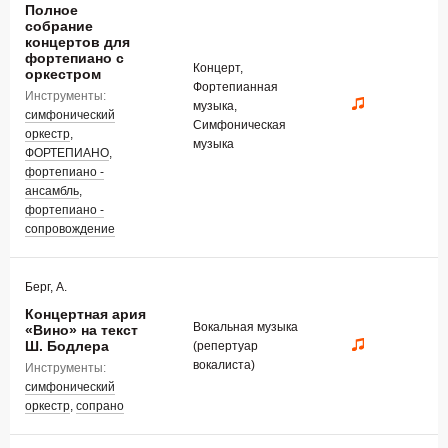
Полное
собрание
концертов для
фортепиано с
Концерт,
оркестром
Фортепианная
Инструменты:
музыка,
симфонический
Симфоническая
оркестр
,
музыка
ФОРТЕПИАНО
,
фортепиано -
ансамбль
,
фортепиано -
сопровождение
Берг, А.
Концертная ария
Вокальная музыка
«Вино» на текст
Ш. Бодлера
(репертуар
вокалиста)
Инструменты:
симфонический
оркестр
,
сопрано