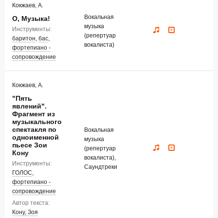
Кокжаев, А.
Вокальная
О, Музыка!
музыка
Инструменты:
(репертуар
баритон
,
бас
,
вокалиста)
фортепиано -
сопровождение
Кокжаев, А.
"Пять
явлений".
Фрагмент из
музыкального
спектакля по
Вокальная
одноименной
музыка
пьесе Зои
(репертуар
Кону
вокалиста),
Инструменты:
Саундтреки
ГОЛОС
,
фортепиано -
сопровождение
Автор текста:
Кону, Зоя