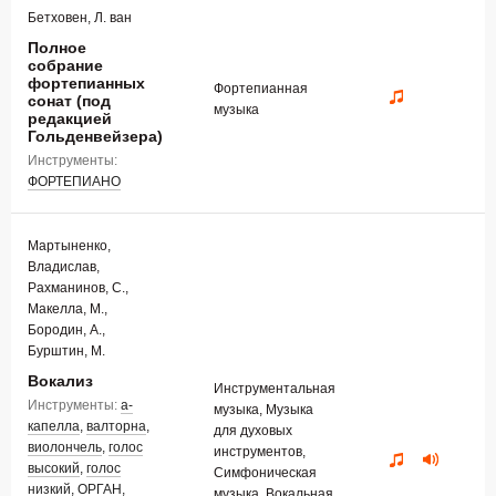
Бетховен, Л. ван
Полное
собрание
фортепианных
Фортепианная
сонат (под
музыка
редакцией
Гольденвейзера)
Инструменты:
ФОРТЕПИАНО
Мартыненко,
Владислав,
Рахманинов, С.,
Макелла, М.,
Бородин, А.,
Бурштин, М.
Вокализ
Инструментальная
Инструменты:
а-
музыка, Музыка
капелла
,
валторна
,
для духовых
виолончель
,
голос
инструментов,
высокий
,
голос
Симфоническая
низкий
,
ОРГАН
,
музыка, Вокальная