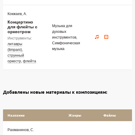
Кокжаев, А.
Концертино
Музыка для
для флейты с
оркестром
духовых
инструментов,
Инструменты:
Симфоническая
литавры
музыка
(timpani)
,
струнный
оркестр
,
флейта
Добавлены новые материалы к композициям:
Название
Жанры
Файлы
Рахманинов, С.