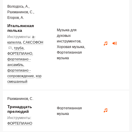
Володось, А.,
Рахманинов, С.,
Егоров, А.
Итальянская
полька
Музыка для
духовых
Инструменты:
а-
инструментов,
капелла
,
САКСОФОН
Хоровая музыка,
,
труба
,
(2)
Фортепианная
ФОРТЕПИАНО
,
музыка
фортепиано -
ансамбль
,
фортепиано -
сопровождение
,
хор
смешанный
Рахманинов, С.
Тринадцать
Фортепианная
прелюдий
музыка
Инструменты:
ФОРТЕПИАНО