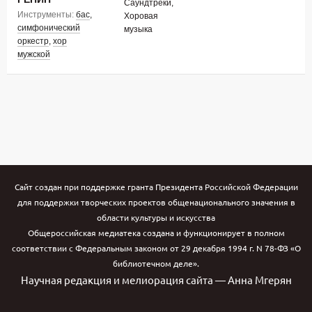
Саундтреки,
Инструменты:
бас
,
Хоровая
симфонический
музыка
оркестр
,
хор
мужской
Сайт создан при поддержке гранта Президента Российской Федерации
для поддержки творческих проектов общенационального значения в
области культуры и искусства
Общероссийская медиатека создана и функционирует в полном
соответствии с Федеральным законом от 29 декабря 1994 г. N 78-ФЗ «О
библиотечном деле».
Научная редакция и мелиорация сайта — Анна Мгерян