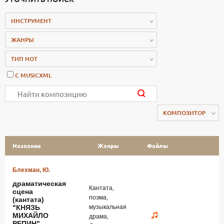
ИНСТРУМЕНТ
ЖАНРЫ
ТИП НОТ
С MUSICXML
КОМПОЗИТОР
Название
Жанры
Файлы
Блехман, Ю.
драматическая
Кантата,
сцена
поэма,
(кантата)
"КНЯЗЬ
музыкальная
МИХАЙЛО
драма,
РЕПИН"