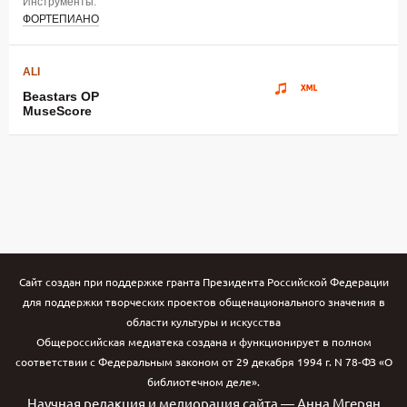
Инструменты:
ФОРТЕПИАНО
ALI
Beastars OP
MuseScore
Сайт создан при поддержке гранта Президента Российской Федерации
для поддержки творческих проектов общенационального значения в
области культуры и искусства
Общероссийская медиатека создана и функционирует в полном
соответствии с Федеральным законом от 29 декабря 1994 г. N 78-ФЗ «О
библиотечном деле».
Научная редакция и мелиорация сайта — Анна Мгерян