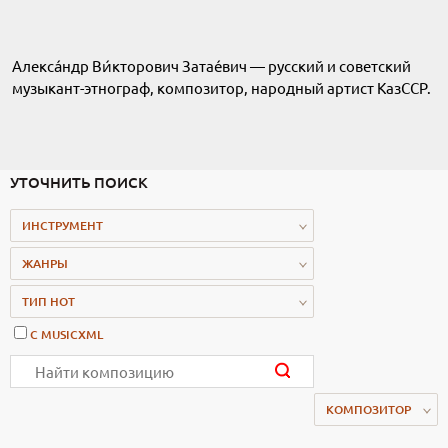
Алекса́ндр Ви́кторович Затае́вич — русский и советский
музыкант-этнограф, композитор, народный артист КазССР.
УТОЧНИТЬ ПОИСК
ИНСТРУМЕНТ
ЖАНРЫ
ТИП НОТ
С MUSICXML
КОМПОЗИТОР