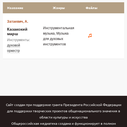
Название
Жанры
Файлы
Затаевич, А.
Инструментальная
Казакский
марш
музыка, Музыка
для духовых
Инструменты:
инструментов
духовой
оркестр
Сайт создан при поддержке гранта Президента Российской Федерации
для поддержки творческих проектов общенационального значения в
области культуры и искусства
Общероссийская медиатека создана и функционирует в полном