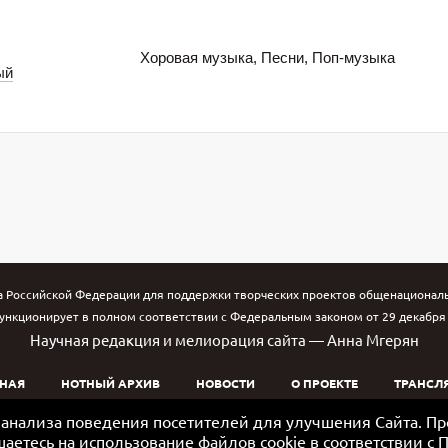
Хоровая музыка, Песни, Поп-музыка
ый
а Российской Федерации для поддержки творческих проектов общенациональн
ункционирует в полном соответствии с Федеральным законом от 29 декабря 1
Научная редакция и мелиорация сайта — Анна Мгерян
НАЯ
НОТНЫЙ АРХИВ
НОВОСТИ
О ПРОЕКТЕ
ТРАНСЛ
ю анализа поведения посетителей для улучшения Сайта. П
шаетесь на использование файлов cookie в соответствии с
П