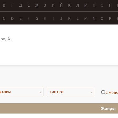
В
Г
Д
Е
Ж
З
И
Й
К
Л
М
Н
О
П
C
D
E
F
G
H
I
J
K
L
M
N
O
P
ов, А.
ЖАНРЫ
ТИП НОТ
С MUSI
Жанры