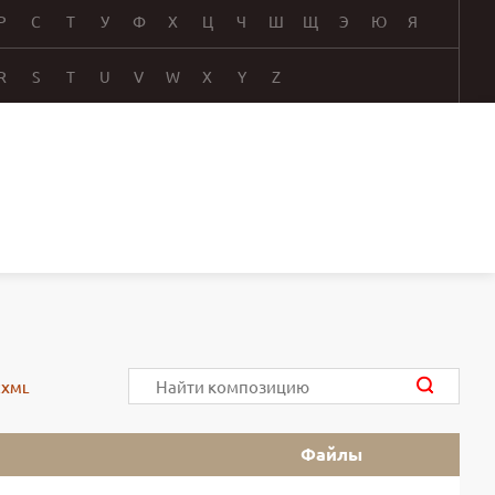
Р
С
Т
У
Ф
Х
Ц
Ч
Ш
Щ
Э
Ю
Я
R
S
T
U
V
W
X
Y
Z
CXML
Файлы