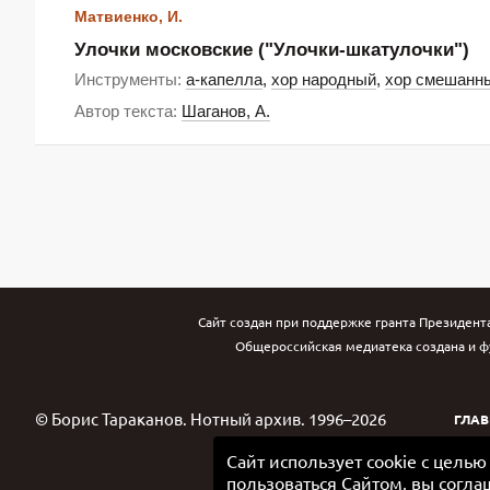
Матвиенко, И.
Улочки московские ("Улочки-шкатулочки")
Инструменты:
а-капелла
,
хор народный
,
хор смешанн
Автор текста:
Шаганов, А.
Сайт создан при поддержке гранта Президент
Общероссийская медиатека создана и ф
© Борис Тараканов. Нотный архив. 1996–2026
ГЛАВ
Сайт использует cookie с цель
пользоваться Сайтом, вы согла