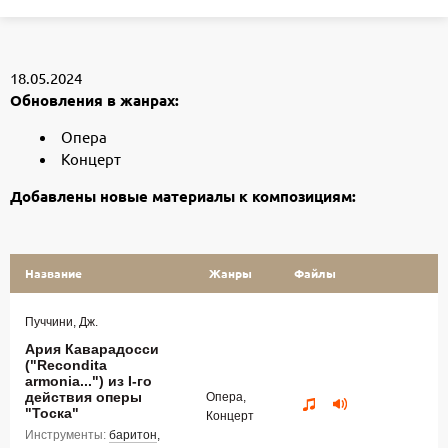
18.05.2024
Обновления в жанрах:
Опера
Концерт
Добавлены новые материалы к композициям:
Название
Жанры
Файлы
Пуччини, Дж.
Ария Каварадосси
("Recondita
armonia...") из I-го
действия оперы
Опера,
"Тоска"
Концерт
Инструменты:
баритон
,