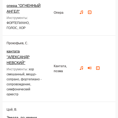
опера "ОГНЕННЫЙ
АНГЕЛ"
Опера
Инструменты:
ФОРТЕПИАНО,
ГОЛОС, ХОР
Прокофьев, С.
кантата
"АЛЕКСАНДР
НЕВСКИЙ"
Кантата,
Инструменты:
хор
поэма
смешанный, меццо-
сопрано, фортепиано -
сопровождение,
симфонический
оркестр
Цой, В.
Звезда, по имени