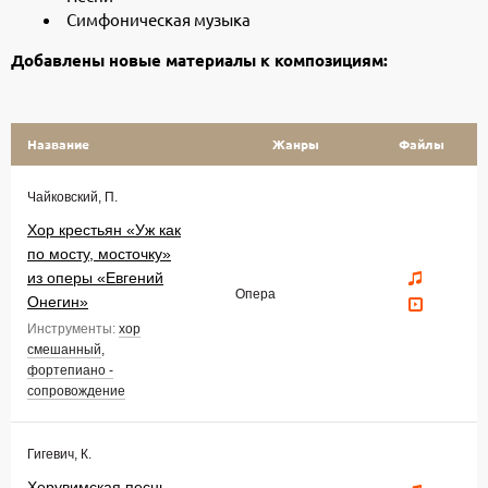
Симфоническая музыка
Добавлены новые материалы к композициям:
Название
Жанры
Файлы
Чайковский, П.
Хор крестьян «Уж как
по мосту, мосточку»
из оперы «Евгений
Опера
Онегин»
Инструменты:
хор
смешанный
,
фортепиано -
сопровождение
Гигевич, К.
Херувимская песнь