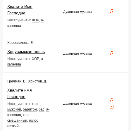
Хвалите Имя
Духовная музыка
Господне
Инструменты:
ХОР
,
а-
капелла
Хорошилова, Е.
Херувимская песнь
Духовная музыка
Инструменты:
ХОР
,
а-
капелла
Гречман, В., Христов, Д.
Хвалите имя
Господне
Духовная музыка
Инструменты:
хор
мужской
,
баритон
,
бас
,
а-
капелла
,
хор
смешанный
,
голос
низкий