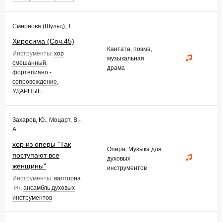
Смирнова (Шульц), Т.
Хиросима (Соч.45)
Кантата, поэма,
Инструменты:
хор
музыкальная
смешанный
,
драма
фортепиано -
сопровождение
,
УДАРНЫЕ
Захаров, Ю., Моцарт, В.-
А.
хор из оперы "Так
Опера, Музыка для
поступают все
духовых
женщины"
инструментов
Инструменты:
валторна
,
ансамбль духовых
(8)
инструментов