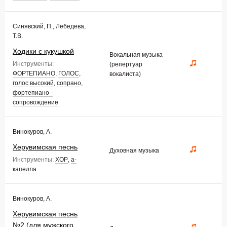
Синявский, П., Лебедева,
Т.В.
Ходики с кукушкой
Вокальная музыка
Инструменты:
(репертуар
ФОРТЕПИАНО
,
ГОЛОС
,
вокалиста)
голос высокий
,
сопрано
,
фортепиано -
сопровождение
Винокуров, А.
Херувимская песнь
Духовная музыка
Инструменты:
ХОР
,
а-
капелла
Винокуров, А.
Херувимская песнь
№2 (для мужского