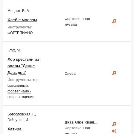
Моцарт, В.-А.
Фортепианная
Хлеб с маслом
музыка
Инструменты:
ФОРТЕПИАНО
Глух, М.
Хор крестьян из
оперы "Денис
Давыдов"
Опера
Инструменты:
хор
смешанный
,
фортепиано -
сопровождение
Богословская, Г.,
Гайнулин, И.
Джаз, блюз, свинг...,
Фортепианная
Хатира
музыка