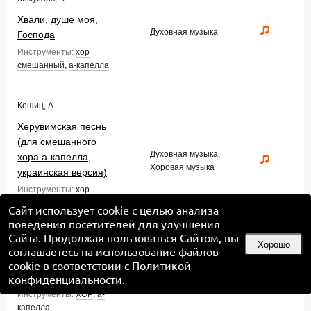
Хвали, душе моя,
Духовная музыка
Господа
Инструменты:
хор
смешанный
,
а-капелла
Кошиц, А.
Херувимская песнь
(для смешанного
Духовная музыка,
хора а-капелла,
Хоровая музыка
украинская версия)
Инструменты:
хор
смешанный
,
ХОР
,
а-
Сайт использует cookie с целью анализа
капелла
поведения посетителей для улучшения
Сайта. Продолжая пользоваться Сайтом, вы
Хорошо
соглашаетесь на использование файлов
Кравцов, А.
cookie в соответствии с
Политикой
Херувимская песнь
конфиденциальности
.
Духовная музыка
Инструменты:
ХОР
,
а-
капелла