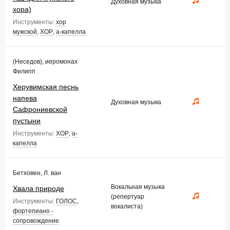
Духовная музыка
хора)
Инструменты:
хор
мужской
,
ХОР
,
а-капелла
(Неседов), иеромонах
Филипп
Херувимская песнь
напева
Духовная музыка
Сафрониевской
пустыни
Инструменты:
ХОР
,
а-
капелла
Бетховен, Л. ван
Вокальная музыка
Хвала природе
(репертуар
Инструменты:
ГОЛОС
,
вокалиста)
фортепиано -
сопровождение