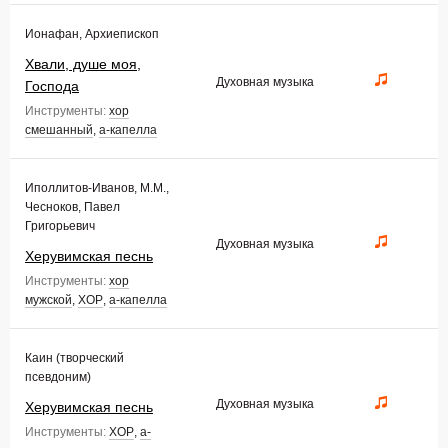
Ионафан, Архиепископ
Хвали, душе моя,
Духовная музыка
Господа
Инструменты:
хор
смешанный
,
а-капелла
Иполлитов-Иванов, М.М.,
Чесноков, Павел
Григорьевич
Духовная музыка
Херувимская песнь
Инструменты:
хор
мужской
,
ХОР
,
а-капелла
Каин (творческий
псевдоним)
Духовная музыка
Херувимская песнь
Инструменты:
ХОР
,
а-