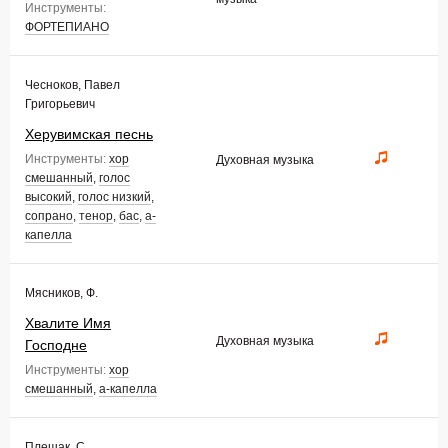
Инструменты:
ФОРТЕПИАНО
Чесноков, Павел
Григорьевич
Херувимская песнь
Инструменты:
хор
Духовная музыка
смешанный
,
голос
высокий
,
голос низкий
,
сопрано
,
тенор
,
бас
,
а-
капелла
Мясников, Ф.
Хвалите Имя
Духовная музыка
Господне
Инструменты:
хор
смешанный
,
а-капелла
Плешак, С.