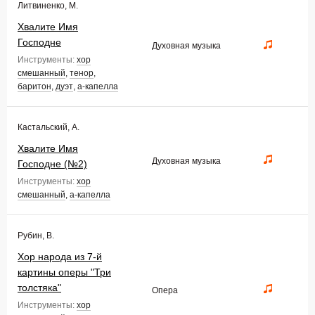
Литвиненко, М.
Хвалите Имя
Господне
Духовная музыка
Инструменты:
хор
смешанный
,
тенор
,
баритон
,
дуэт
,
а-капелла
Кастальский, А.
Хвалите Имя
Духовная музыка
Господне (№2)
Инструменты:
хор
смешанный
,
а-капелла
Рубин, В.
Хор народа из 7-й
картины оперы "Три
толстяка"
Опера
Инструменты:
хор