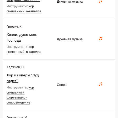
Духовная музыка
Инструменты:
хор
смешанный
,
а-капелла
Гигевич, К.
Хвали, душе моя,
Духовная музыка
Господа
Инструменты:
хор
смешанный
,
а-капелла
Хаджиев, П.
Хор из оперы "Луд
гидия"
Опера
Инструменты:
хор
смешанный
,
фортепиано -
сопровождение
Големинов, М.