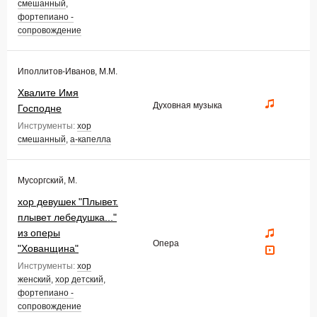
смешанный
,
фортепиано -
сопровождение
Иполлитов-Иванов, М.М.
Хвалите Имя
Духовная музыка
Господне
Инструменты:
хор
смешанный
,
а-капелла
Мусоргский, М.
хор девушек "Плывет.
плывет лебедушка..."
из оперы
Опера
"Хованщина"
Инструменты:
хор
женский
,
хор детский
,
фортепиано -
сопровождение