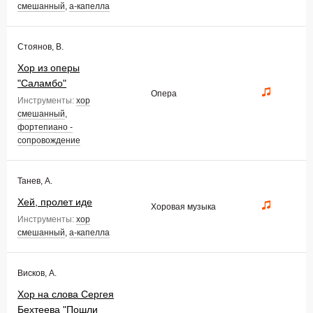
смешанный
,
а-капелла
Стоянов, В.
Хор из оперы
"Саламбо"
Опера
Инструменты:
хор
смешанный
,
фортепиано -
сопровождение
Танев, А.
Хей, пролет иде
Хоровая музыка
Инструменты:
хор
смешанный
,
а-капелла
Висков, А.
Хор на слова Сергея
Бехтеева "Пошли