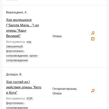
Виральдини, А.
Хор молящихся
("Sancta Maria...") из
оперы "Карл
Великий"
Опера
Инструменты:
хор
смешанный
,
фортепиано -
сопровождение
,
орган -
сопровождение
Долидзе, В.
Хор гостей из I
действия оперы "Кето
Гитарная музыка,
и Котэ"
Опера
Инструменты:
ХОР
,
фортепиано -
сопровождение