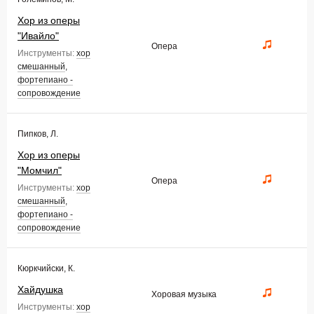
Хор из оперы
"Ивайло"
Опера
Инструменты:
хор
смешанный
,
фортепиано -
сопровождение
Пипков, Л.
Хор из оперы
"Момчил"
Опера
Инструменты:
хор
смешанный
,
фортепиано -
сопровождение
Кюркчийски, К.
Хайдушка
Хоровая музыка
Инструменты:
хор