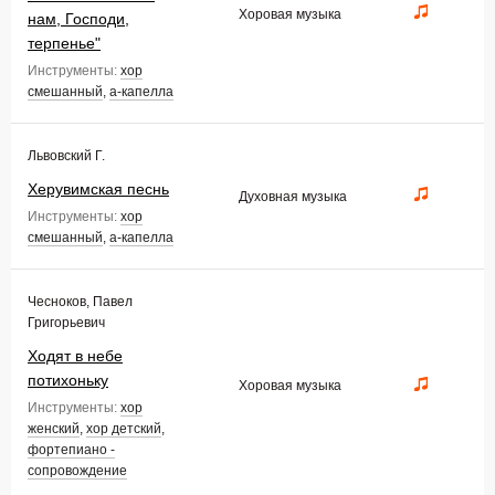
Хоровая музыка
нам, Господи,
терпенье"
Инструменты:
хор
смешанный
,
а-капелла
Львовский Г.
Херувимская песнь
Духовная музыка
Инструменты:
хор
смешанный
,
а-капелла
Чесноков, Павел
Григорьевич
Ходят в небе
потихоньку
Хоровая музыка
Инструменты:
хор
женский
,
хор детский
,
фортепиано -
сопровождение