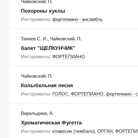
Чайковский, П.
Похороны куклы
Инструменты:
фортепиано - ансамбль
Танеев С. И., Чайковский, П.
балет "ЩЕЛКУНЧИК"
Инструменты:
ФОРТЕПИАНО
Чайковский, П.
Колыбельная песня
Инструменты:
ГОЛОС
,
ФОРТЕПИАНО
,
фортепиано - 
Виральдини, А.
Хроматическая Фугетта
Инструменты:
клавесин (чембало)
,
ОРГАН
,
ФОРТЕП