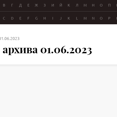
В
Г
Д
Е
Ж
З
И
Й
К
Л
М
Н
О
П
C
D
E
F
G
H
I
J
K
L
M
N
O
P
01.06.2023
архива 01.06.2023