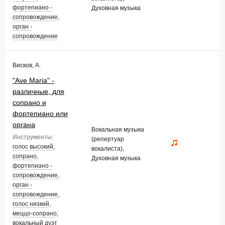
фортепиано -
Духовная музыка
сопровождение
,
орган -
сопровождение
Висков, А.
"Ave Maria" -
различные, для
сопрано и
фортепиано или
органа
Вокальная музыка
Инструменты:
(репертуар
голос высокий
,
вокалиста),
сопрано
,
Духовная музыка
фортепиано -
сопровождение
,
орган -
сопровождение
,
голос низкий
,
меццо-сопрано
,
вокальный дуэт