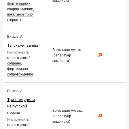
вокалиста)
фортепиано -
сопровождение
,
вокальное трио
(терцет)
Висков, А.
Ты скажи, зачем
Вокальная музыка
Инструменты:
(репертуар
голос высокий
,
вокалиста)
сопрано
,
фортепиано -
сопровождение
Висков, А.
Три пастурели
из русской
Вокальная музыка
поэзии
(репертуар
Инструменты:
вокалиста)
голос высокий
,