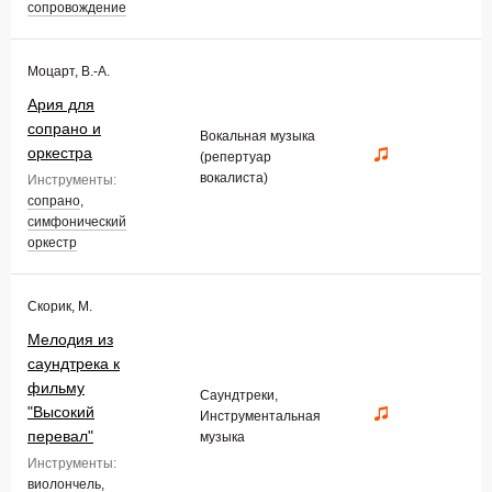
сопровождение
Моцарт, В.-А.
Ария для
сопрано и
Вокальная музыка
оркестра
(репертуар
вокалиста)
Инструменты:
сопрано
,
симфонический
оркестр
Скорик, М.
Мелодия из
саундтрека к
фильму
Саундтреки,
"Высокий
Инструментальная
перевал"
музыка
Инструменты:
виолончель
,