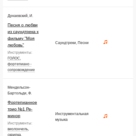
Дунаевский, И.
Песня о любви
из саундтрека к
фильму "Моя
Саундтреки, Песни
любовь"
Инструменты:
ГОЛОС
,
фортепиано -
сопровождение
Мендельсон-
Бартольди, Ф.
Фортепианное
трио №1 Ре-
Инструментальная
минор
музыка
Инструменты:
виолончель
,
скрипка
,