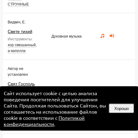
СТРУННЫЕ
Видвич, Е.
Свете тихий
Духовная музыка
Инструменты:
хор смешанный
,
а-капелла
Автор не
установлен
Свят Господь
Бог наш
Сайт использует cookie с целью анализа
Духовная музыка
(знаменного
поведения посетителей для улучшения
роспева, Глас
Сайта. Продолжая пользоваться Сайтом, вы
Хорошо
соглашаетесь на использование файлов
I)
cookie в соответствии с
Политикой
Инструменты:
конфиденциальности
.
хор смешанный