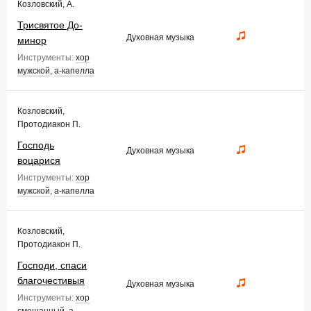
Козловский, А.
Трисвятое До-
Духовная музыка
минор
Инструменты:
хор
мужской
,
а-капелла
Козловский,
Протодиакон П.
Господь
Духовная музыка
воцарися
Инструменты:
хор
мужской
,
а-капелла
Козловский,
Протодиакон П.
Господи, спаси
благочестивыя
Духовная музыка
Инструменты:
хор