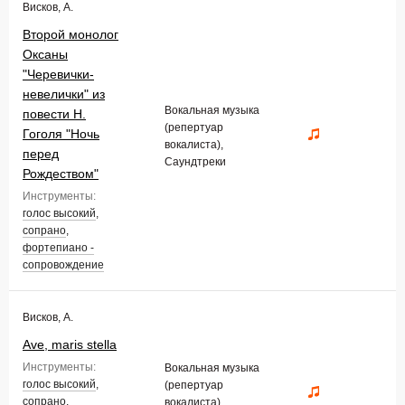
Висков, А.
Второй монолог
Оксаны
"Черевички-
невелички" из
Вокальная музыка
повести Н.
(репертуар
Гоголя "Ночь
вокалиста),
перед
Саундтреки
Рождеством"
Инструменты:
голос высокий
,
сопрано
,
фортепиано -
сопровождение
Висков, А.
Ave, maris stella
Инструменты:
Вокальная музыка
голос высокий
,
(репертуар
сопрано
,
вокалиста),