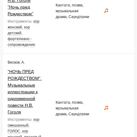
Н.В. Гоголя
Кантата, поэма,
"Ночь пред
музыкальная
Рождеством"
драма, Саундтреки
Инструменты:
хор
женский
,
хор
детский
,
фортепиано -
сопровождение
Висков, А.
"НОЧЬ ПРЕД
РОЖДЕСТВОМ".
Музыкальные
иллюстрации к
одноименной
Кантата, поэма,
повести Н.В.
музыкальная
Гоголя
драма, Саундтреки
Инструменты:
хор
смешанный
,
ГОЛОС
,
хор