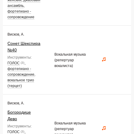
женский
,
джазовый
ансамбль
,
фортепиано -
сопровождение
Висков, А.
Сонет Шекспира
№40
Вокальная музыка
Инструменты:
(репертуар
ГОЛОС
,
(3)
вокалиста)
фортепиано -
сопровождение
,
вокальное трио
(терцет)
Висков, А.
Богородице
Дево
Вокальная музыка
Инструменты:
(репертуар
ГОЛОС
,
(3)