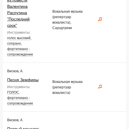
из повести
Валентина
Вокальная музыка
Распутина
(репертуар
"Последний
вокалиста),
срок"
Саундтреки
Инструменты:
голос высокий
,
сопрано
,
фортепиано -
сопровождение
Висков, А.
Песня Земфиры
Вокальная музыка
Инструменты:
(репертуар
ГОЛОС
,
вокалиста)
фортепиано -
сопровождение
Висков, А.
Первый монолог