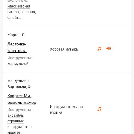
виолончель
,
классическая
гитара
,
сопрано
,
флейта
Жарков, Е.
Ласточка-
Хоровая музыка
касаточка
Инструменты:
хор мужской
Мендельсон-
Бартольди, Ф.
Квартет Ми-
бемоль мажор
Инструментальная
Инструменты:
музыка
ансамбль
струнных
инструментов
,
квартет
,