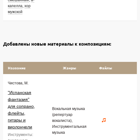
смешанный
,
а-
капелла
,
хор
мужской
Добавлены новые материалы к композициям:
Название
Жанры
Файлы
Чистова, М.
"Испанская
фантазия"
для сопрано,
Вокальная музыка
флейты,
(репертуар
гитары и
вокалиста),
виолончели
Инструментальная
музыка
Инструменты: