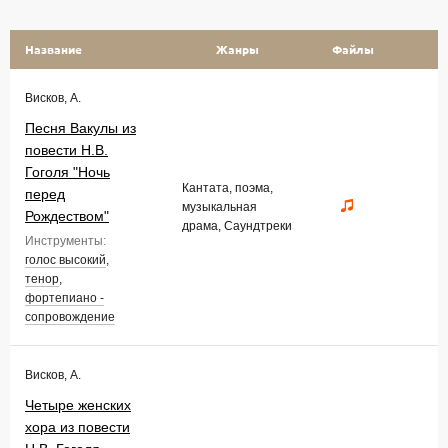
Название
Жанры
Файлы
Висков, А.
Песня Вакулы из
повести Н.В.
Гоголя "Ночь
Кантата, поэма,
перед
музыкальная
Рождеством"
драма, Саундтреки
Инструменты:
голос высокий
,
тенор
,
фортепиано -
сопровождение
Висков, А.
Четыре женских
хора из повести