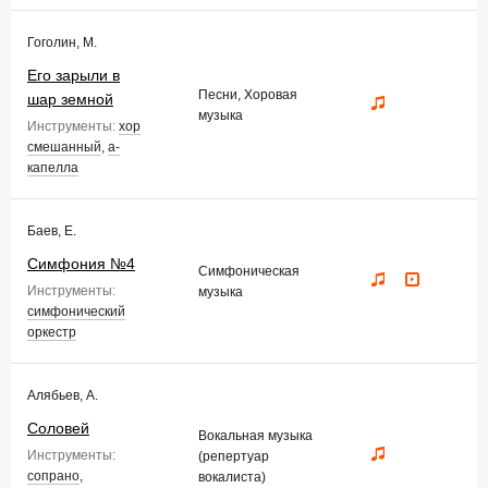
Гоголин, М.
Его зарыли в
Песни, Хоровая
шар земной
музыка
Инструменты:
хор
смешанный
,
а-
капелла
Баев, Е.
Симфония №4
Симфоническая
Инструменты:
музыка
симфонический
оркестр
Алябьев, А.
Соловей
Вокальная музыка
Инструменты:
(репертуар
сопрано
,
вокалиста)