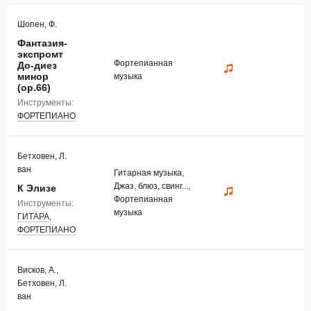
Шопен, Ф.
Фантазия-
экспромт
Фортепианная
До-диез
минор
музыка
(op.66)
Инструменты:
ФОРТЕПИАНО
Бетховен, Л.
ван
Гитарная музыка,
Джаз, блюз, свинг...,
К Элизе
Фортепианная
Инструменты:
музыка
ГИТАРА
,
ФОРТЕПИАНО
Висков, А.,
Бетховен, Л.
ван