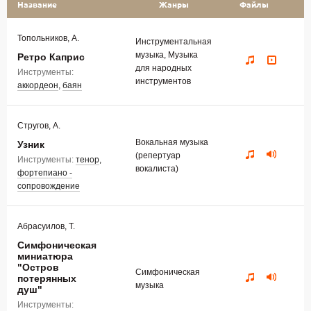
Название
Жанры
Файлы
Топольников, А.
Инструментальная
музыка, Музыка
Ретро Каприс
для народных
Инструменты:
инструментов
аккордеон
,
баян
Стругов, А.
Вокальная музыка
Узник
(репертуар
Инструменты:
тенор
,
вокалиста)
фортепиано -
сопровождение
Абрасуилов, Т.
Симфоническая
миниатюра
"Остров
Симфоническая
потерянных
музыка
душ"
Инструменты: