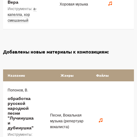
Вера
Хоровая музыка
Инструменты:
а-
капелла
,
хор
смешанный
Добавлены новые материалы к композициям:
Название
Жанры
Файлы
Попонов, В.
обработка
русской
народной
песни
Песни, Вокальная
"Лучинушка
музыка (репертуар
и
вокалиста)
дубинушка"
Инструменты: