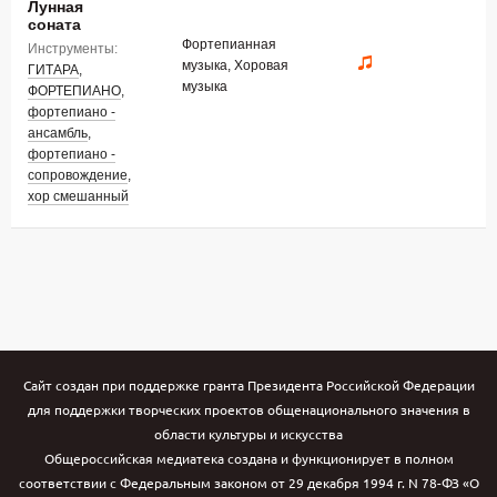
Лунная
соната
Фортепианная
Инструменты:
музыка, Хоровая
ГИТАРА
,
музыка
ФОРТЕПИАНО
,
фортепиано -
ансамбль
,
фортепиано -
сопровождение
,
хор смешанный
Сайт создан при поддержке гранта Президента Российской Федерации
для поддержки творческих проектов общенационального значения в
области культуры и искусства
Общероссийская медиатека создана и функционирует в полном
соответствии с Федеральным законом от 29 декабря 1994 г. N 78-ФЗ «О