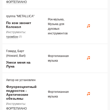
ФОРТЕПИАНО
группа "METALLICA"
Рок-музыка,
По ком звонит
Музыка для
Колокол
духовых
Инструменты:
инструментов
тромбон
(2)
Говард, Барт
(Howard, Bart)
Фортепианная
музыка
Унеси меня на
Луна
Автор не установлен
Флуоресцентный
подросток -
Фортепианная
Арктические
музыка
обезьяны
Инструменты:
ФОРТЕПИАНО