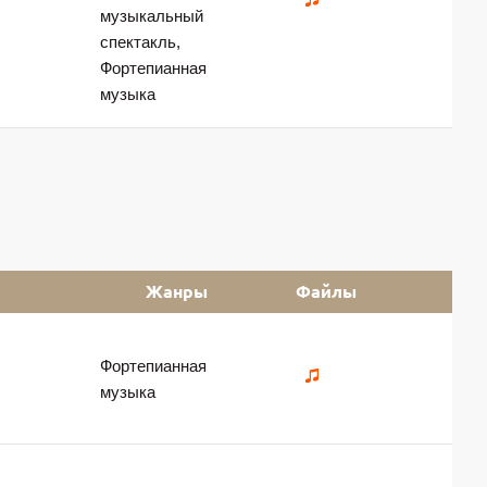
музыкальный
спектакль,
Фортепианная
музыка
Жанры
Файлы
Фортепианная
музыка