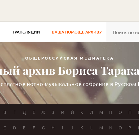
Е
ТРАНСЛЯЦИИ
ВАША ПОМОЩЬ АРХИВУ
ОБЩЕРОССИЙСКАЯ МЕДИАТЕКА
ый архив Бориса Тарак
сплатное нотно-музыкальное собрание в Русском
В
Г
Д
Е
Ж
З
И
Й
К
Л
М
Н
О
П
C
D
E
F
G
H
I
J
K
L
M
N
O
P