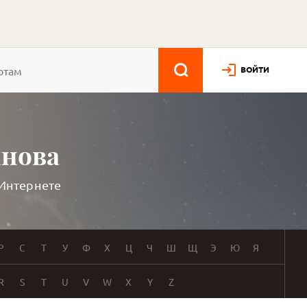
ВОЙТИ
анова
 Интернете
Р
С
Т
У
Ф
Х
Ц
Ч
Ш
Щ
Э
Ю
Я
R
S
T
U
V
W
X
Y
Z