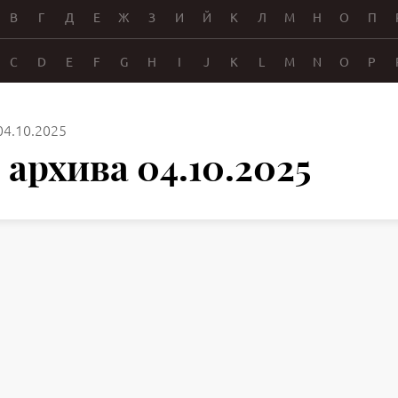
В
Г
Д
Е
Ж
З
И
Й
К
Л
М
Н
О
П
C
D
E
F
G
H
I
J
K
L
M
N
O
P
04.10.2025
архива 04.10.2025