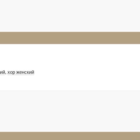
кий
,
хор женский