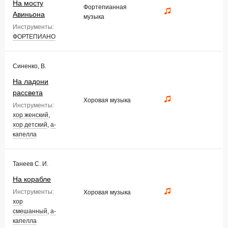
На мосту
Фортепианная
Авиньона
музыка
Инструменты:
ФОРТЕПИАНО
Синенко, В.
На ладони
рассвета
Хоровая музыка
Инструменты:
хор женский
,
хор детский
,
а-
капелла
Танеев С. И.
На корабле
Инструменты:
Хоровая музыка
хор
смешанный
,
а-
капелла