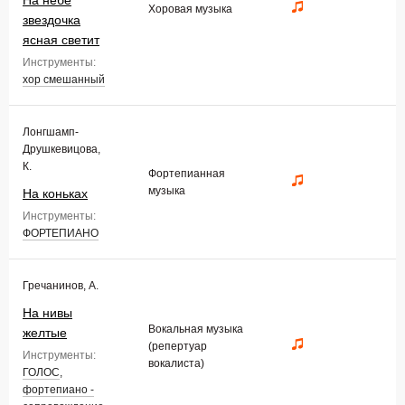
На небе
Хоровая музыка
звездочка
ясная светит
Инструменты:
хор смешанный
Лонгшамп-
Друшкевицова,
К.
Фортепианная
музыка
На коньках
Инструменты:
ФОРТЕПИАНО
Гречанинов, А.
На нивы
Вокальная музыка
желтые
(репертуар
Инструменты:
вокалиста)
ГОЛОС
,
фортепиано -