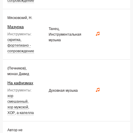
сопровождение
Мясковский, Н.
Мазурка
Танец,
Инструменты:
Инструментальная
скрипка
,
музыка
фортепиано -
сопровождение
(Печников),
монах Давид
На кафизмах
Инструменты:
Духовная музыка
хор
смешанный
,
хор мужской
,
ХОР
,
а-капелла
Автор не