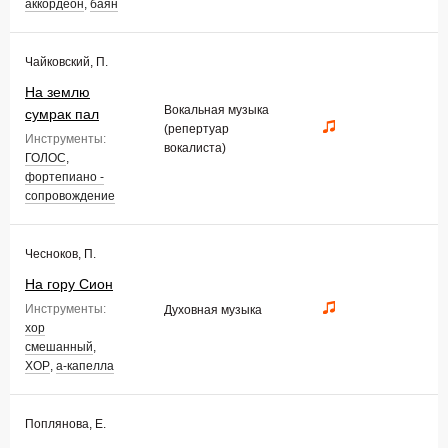
аккордеон
,
баян
Чайковский, П.
На землю
Вокальная музыка
сумрак пал
(репертуар
Инструменты:
вокалиста)
ГОЛОС
,
фортепиано -
сопровождение
Чесноков, П.
На гору Сион
Инструменты:
Духовная музыка
хор
смешанный
,
ХОР
,
а-капелла
Поплянова, Е.