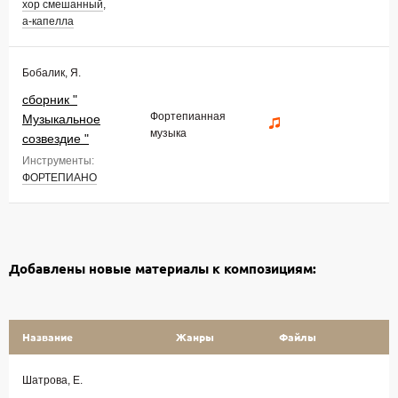
хор смешанный
,
а-капелла
Бобалик, Я.
сборник "
Фортепианная
Музыкальное
музыка
созвездие "
Инструменты:
ФОРТЕПИАНО
Добавлены новые материалы к композициям:
Название
Жанры
Файлы
Шатрова, Е.