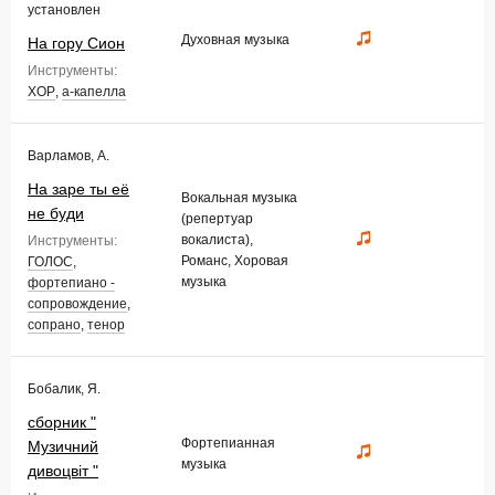
установлен
Духовная музыка
На гору Сион
Инструменты:
ХОР
,
а-капелла
Варламов, А.
На заре ты её
Вокальная музыка
не буди
(репертуар
вокалиста),
Инструменты:
Романс, Хоровая
ГОЛОС
,
музыка
фортепиано -
сопровождение
,
сопрано
,
тенор
Бобалик, Я.
сборник "
Фортепианная
Музичний
музыка
дивоцвіт "