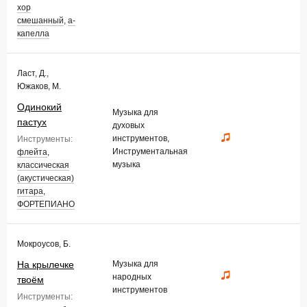
хор
смешанный
,
а-
капелла
Ласт, Д.,
Южаков, М.
Одинокий
Музыка для
пастух
духовых
инструментов,
Инструменты:
Инструментальная
флейта
,
музыка
классическая
(акустическая)
гитара
,
ФОРТЕПИАНО
Мокроусов, Б.
На крылечке
Музыка для
народных
твоём
инструментов
Инструменты: