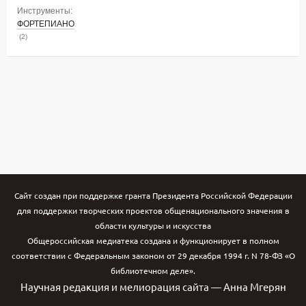
Инструменты:
ФОРТЕПИАНО
(2)
Сайт создан при поддержке гранта Президента Российской Федерации
для поддержки творческих проектов общенационального значения в
области культуры и искусства
Общероссийская медиатека создана и функционирует в полном
соответствии с Федеральным законом от 29 декабря 1994 г. N 78-ФЗ «О
библиотечном деле».
Научная редакция и мелиорация сайта — Анна Мгерян