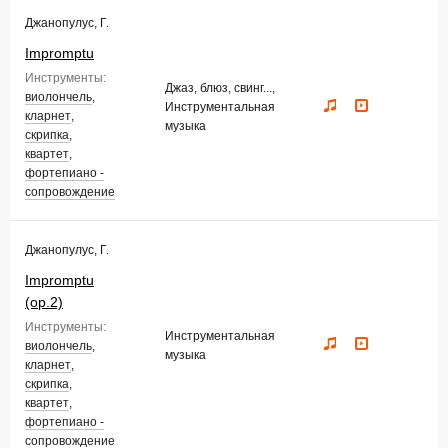
Джанопулус, Г.
Impromptu
Инструменты:
Джаз, блюз, свинг...,
виолончель
,
Инструментальная
кларнет
,
музыка
скрипка
,
квартет
,
фортепиано -
сопровождение
Джанопулус, Г.
Impromptu
(op.2)
Инструменты:
Инструментальная
виолончель
,
музыка
кларнет
,
скрипка
,
квартет
,
фортепиано -
сопровождение