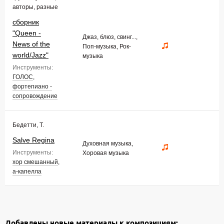
авторы, разные
сборник
"Queen -
Джаз, блюз, свинг...,
News of the
Поп-музыка, Рок-
world/Jazz"
музыка
Инструменты:
ГОЛОС
,
фортепиано -
сопровождение
Бедетти, Т.
Salve Regina
Духовная музыка,
Инструменты:
Хоровая музыка
хор смешанный
,
а-капелла
Добавлены новые материалы к композициям: