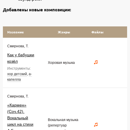
Добавлены новые композиции:
Название
Жанры
Файлы
Смирнова, Т.
Как у бабушки
козёл
Хоровая музыка
Инструменты:
хор детский
,
а-
капелла
Смирнова, Т.
«Кармен»
(Соч.42).
Вокальный
Вокальная музыка
цикл на стихи
(репертуар