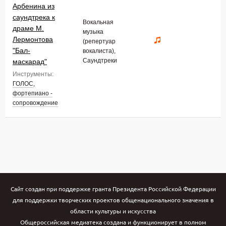
Арбенина из
саундтрека к
Вокальная
драме М.
музыка
Лермонтова
(репертуар
"Бал-
вокалиста),
Саундтреки
маскарад"
Инструменты:
ГОЛОС
,
фортепиано -
сопровождение
Сайт создан при поддержке гранта Президента Российской Федерации
для поддержки творческих проектов общенационального значения в
области культуры и искусства
Общероссийская медиатека создана и функционирует в полном