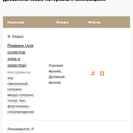
Название
Жанры
Файлы
Ф. Хидаш
Реквием (для
солистов,
хора и
оркестра)
Хоровая
музыка,
Инструменты:
Духовная
хор
музыка
смешанный
,
сопрано
,
меццо-сопрано
,
тенор
,
бас
,
фортепиано -
сопровождение
Леонкавалло, Р.