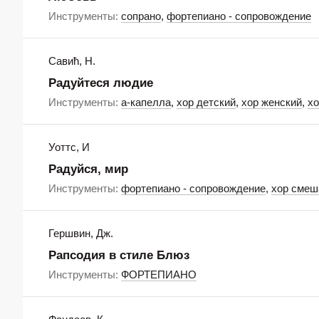
Инструменты:
сопрано
,
фортепиано - сопровождение
Савић, Н.
Радуйтеся людие
Инструменты:
а-капелла
,
хор детский
,
хор женский
,
х
Уоттс, И
Радуйся, мир
Инструменты:
фортепиано - сопровождение
,
хор сме
Гершвин, Дж.
Рапсодия в стиле Блюз
Инструменты:
ФОРТЕПИАНО