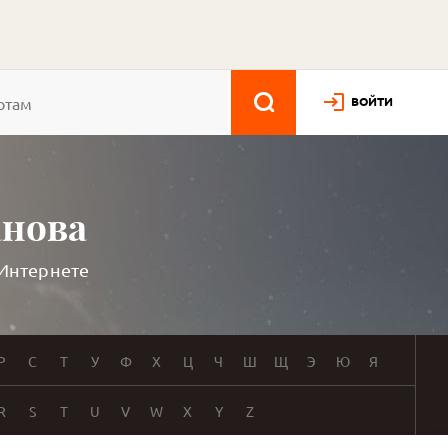
ВОЙТИ
анова
 Интернете
Р
С
Т
У
Ф
Х
Ц
Ч
Ш
Щ
Э
Ю
Я
R
S
T
U
V
W
X
Y
Z