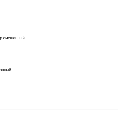
ор смешанный
шанный