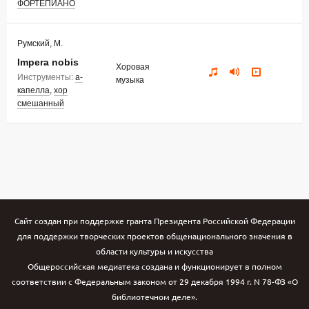
ФОРТЕПИАНО
Румский, М.
Impera nobis
Хоровая
Инструменты:
а-
музыка
капелла
,
хор
смешанный
Сайт создан при поддержке гранта Президента Российской Федерации
для поддержки творческих проектов общенационального значения в
области культуры и искусства
Общероссийская медиатека создана и функционирует в полном
соответствии с Федеральным законом от 29 декабря 1994 г. N 78-ФЗ «О
библиотечном деле».