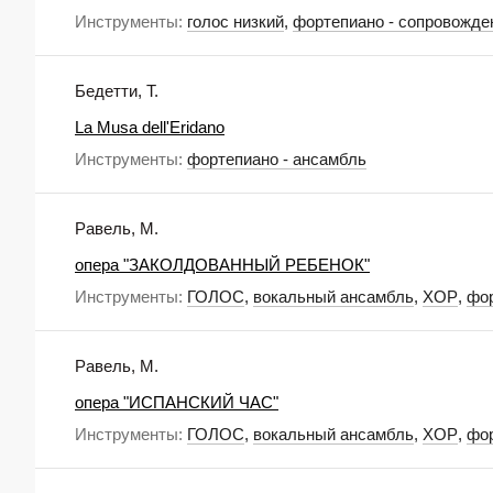
Инструменты:
голос низкий
,
фортепиано - сопровожде
Бедетти, Т.
La Musa dell'Eridano
Инструменты:
фортепиано - ансамбль
Равель, М.
опера "ЗАКОЛДОВАННЫЙ РЕБЕНОК"
Инструменты:
ГОЛОС
,
вокальный ансамбль
,
ХОР
,
фор
Равель, М.
опера "ИСПАНСКИЙ ЧАС"
Инструменты:
ГОЛОС
,
вокальный ансамбль
,
ХОР
,
фор