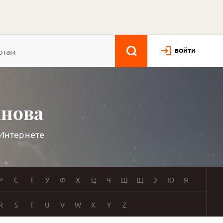
ВОЙТИ
анова
 Интернете
Р
С
Т
У
Ф
Х
Ц
Ч
Ш
Щ
Э
Ю
Я
R
S
T
U
V
W
X
Y
Z