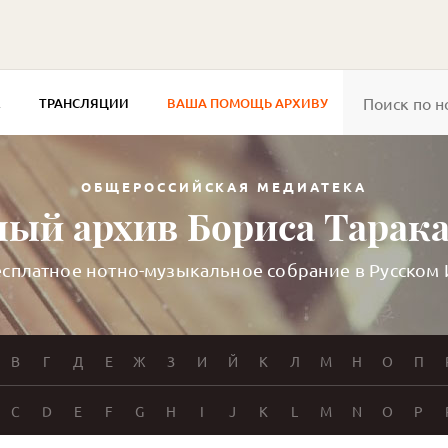
Е
ТРАНСЛЯЦИИ
ВАША ПОМОЩЬ АРХИВУ
ОБЩЕРОССИЙСКАЯ МЕДИАТЕКА
ый архив Бориса Тарак
сплатное нотно-музыкальное собрание в Русском
В
Г
Д
Е
Ж
З
И
Й
К
Л
М
Н
О
П
C
D
E
F
G
H
I
J
K
L
M
N
O
P