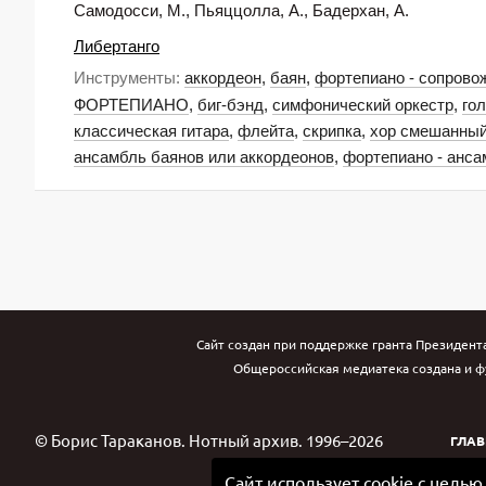
Самодосси, М., Пьяццолла, А., Бадерхан, А.
Либертанго
Инструменты:
аккордеон
,
баян
,
фортепиано - сопрово
ФОРТЕПИАНО
,
биг-бэнд
,
симфонический оркестр
,
го
классическая гитара
,
флейта
,
скрипка
,
хор смешанны
ансамбль баянов или аккордеонов
,
фортепиано - анса
Сайт создан при поддержке гранта Президент
Общероссийская медиатека создана и ф
© Борис Тараканов. Нотный архив. 1996–2026
ГЛАВ
Сайт использует cookie с цель