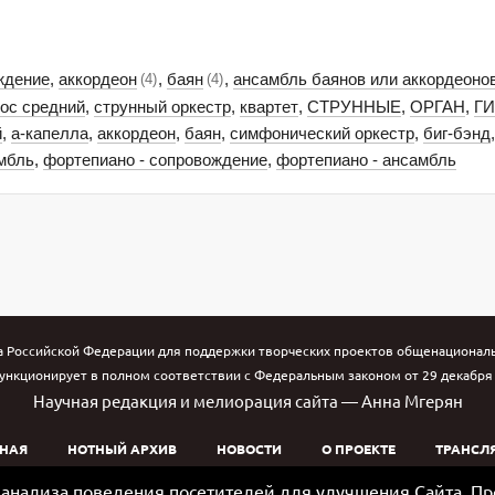
ждение
,
аккордеон
,
баян
,
ансамбль баянов или аккордеоно
(4)
(4)
лос средний
,
струнный оркестр
,
квартет
,
СТРУННЫЕ
,
ОРГАН
,
ГИ
й
,
а-капелла
,
аккордеон
,
баян
,
симфонический оркестр
,
биг-бэнд
,
мбль
,
фортепиано - сопровождение
,
фортепиано - ансамбль
а Российской Федерации для поддержки творческих проектов общенациональн
ункционирует в полном соответствии с Федеральным законом от 29 декабря 1
Научная редакция и мелиорация сайта — Анна Мгерян
НАЯ
НОТНЫЙ АРХИВ
НОВОСТИ
О ПРОЕКТЕ
ТРАНСЛ
ю анализа поведения посетителей для улучшения Сайта. П