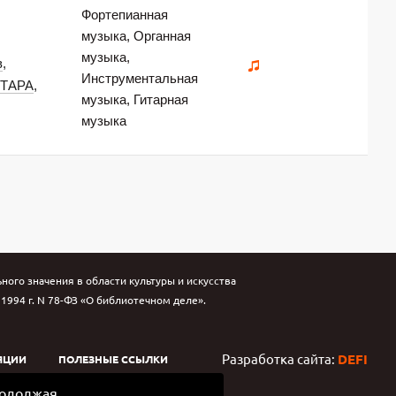
Фортепианная
музыка, Органная
музыка,
в
,
Инструментальная
ТАРА
,
музыка, Гитарная
музыка
ого значения в области культуры и искусства
994 г. N 78-ФЗ «О библиотечном деле».
Разработка сайта:
DEFI
ЯЦИИ
ПОЛЕЗНЫЕ ССЫЛКИ
родолжая