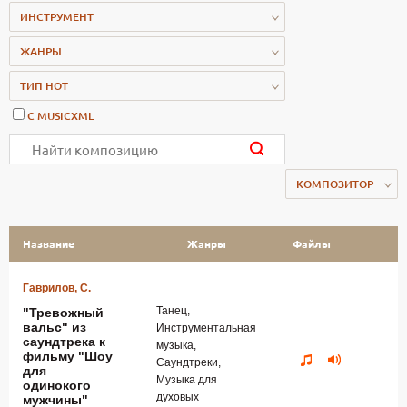
ИНСТРУМЕНТ
ЖАНРЫ
ТИП НОТ
С MUSICXML
КОМПОЗИТОР
Название
Жанры
Файлы
Гаврилов, С.
Танец,
"Тревожный
вальс" из
Инструментальная
саундтрека к
музыка,
фильму "Шоу
Саундтреки,
для
Музыка для
одинокого
духовых
мужчины"