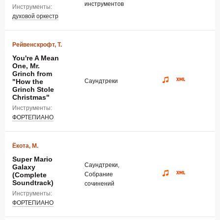
инструментов
Инструменты:
духовой оркестр
Рейвенскрофт, Т.
You're A Mean
One, Mr.
Grinch from
"How the
Саундтреки
Grinch Stole
Christmas"
Инструменты:
ФОРТЕПИАНО
Ёкота, М.
Super Mario
Саундтреки,
Galaxy
(Complete
Собрание
Soundtrack)
сочинений
Инструменты:
ФОРТЕПИАНО