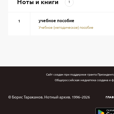
Ноты и книги
1
учебное пособие
1
Учебное (методическое) пособие
Сайт создан при поддержке гранта Президент
Общероссийская медиатека создана и ф
© Борис Тараканов. Нотный архив. 1996–2026
ГЛАВ