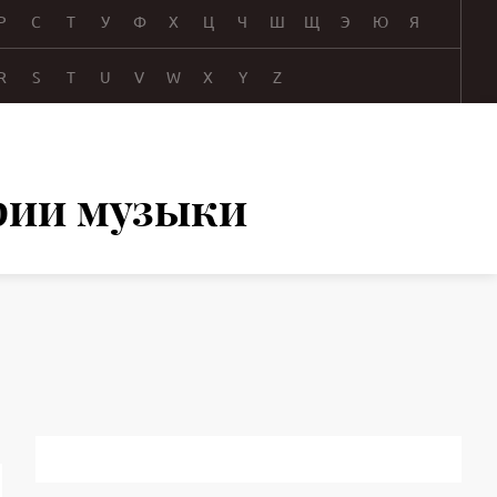
Р
С
Т
У
Ф
Х
Ц
Ч
Ш
Щ
Э
Ю
Я
R
S
T
U
V
W
X
Y
Z
ории музыки