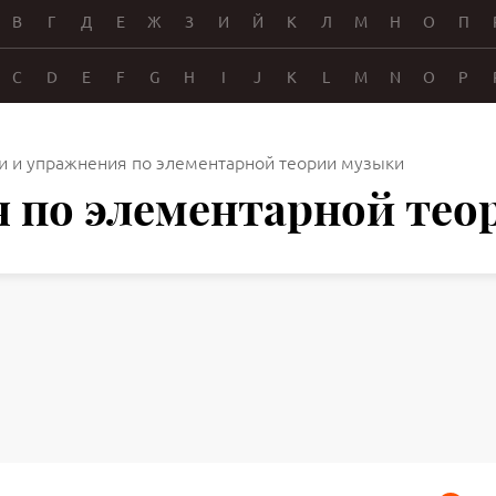
В
Г
Д
Е
Ж
З
И
Й
К
Л
М
Н
О
П
C
D
E
F
G
H
I
J
K
L
M
N
O
P
и и упражнения по элементарной теории музыки
я по элементарной те