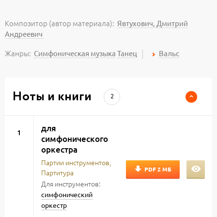
Композитор (автор материала):
Явтухович, Дмитрий
Андреевич
Жанры:
Симфоническая музыка
Танец
Вальс
Ноты и книги
2
для
1
симфонического
оркестра
Партии инструментов,
PDF
2 МБ
Партитура
Для инструментов:
симфонический
оркестр