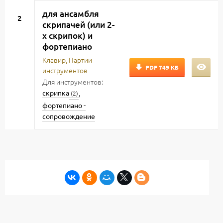
для ансамбля
2
скрипачей (или 2-
х скрипок) и
фортепиано
Клавир, Партии
PDF
749 КБ
инструментов
Для инструментов:
,
скрипка
(2)
фортепиано -
сопровождение