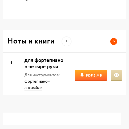
Ноты и книги
1
для фортепиано
1
в четыре руки
Для инструментов:
PDF
3 МБ
фортепиано -
ансамбль