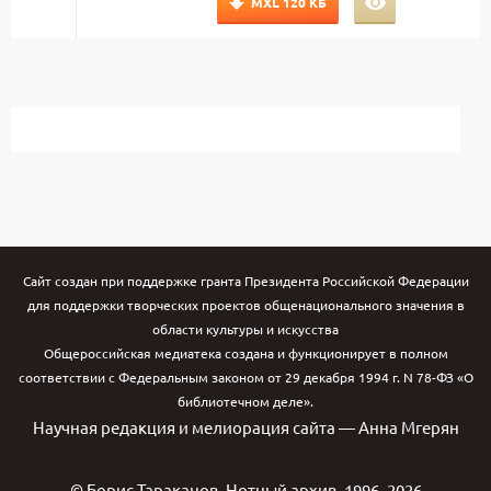
MXL
120 КБ
Сайт создан при поддержке гранта Президента Российской Федерации
для поддержки творческих проектов общенационального значения в
области культуры и искусства
Общероссийская медиатека создана и функционирует в полном
соответствии с Федеральным законом от 29 декабря 1994 г. N 78-ФЗ «О
библиотечном деле».
Научная редакция и мелиорация сайта — Анна Мгерян
© Борис Тараканов. Нотный архив. 1996–2026