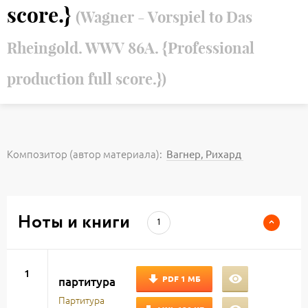
score.}
(Wagner - Vorspiel to Das
Rheingold. WWV 86A. {Professional
production full score.})
Композитор (автор материала):
Вагнер, Рихард
Ноты и книги
1
1
PDF
1 МБ
партитура
Партитура