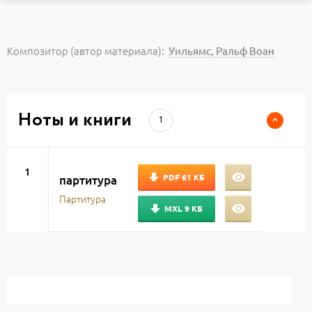
Композитор (автор материала):
Уильямс, Ральф Воан
Ноты и книги
1
1
PDF
61 КБ
партитура
Партитура
MXL
9 КБ