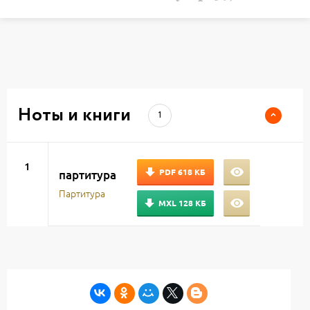
Ноты и книги
1
1
PDF
618 КБ
партитура
Партитура
MXL
128 КБ