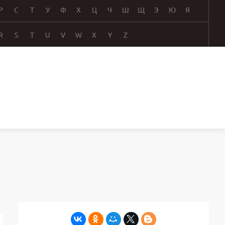
Р
С
Т
У
Ф
Х
Ц
Ч
Ш
Щ
Э
Ю
Я
R
S
T
U
V
W
X
Y
Z