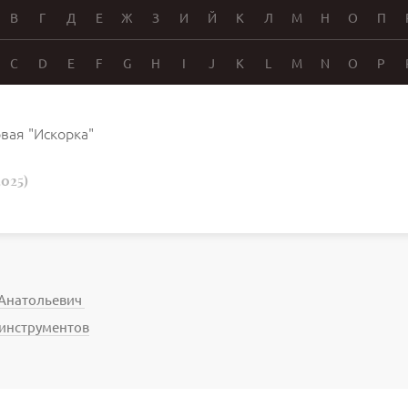
В
Г
Д
Е
Ж
З
И
Й
К
Л
М
Н
О
П
C
D
E
F
G
H
I
J
K
L
M
N
O
P
вая "Искорка"
2025)
 Анатольевич
 инструментов