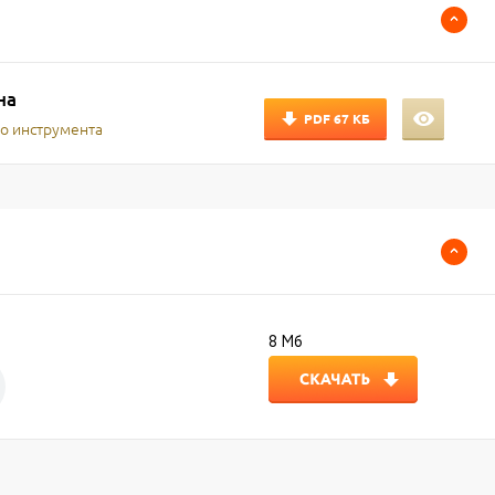
на
PDF
67 КБ
о инструмента
8 Мб