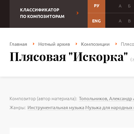
РУ
А
Б
КЛАССИФИКАТОР
ПО КОМПОЗИТОРАМ
ENG
A
B
Плясо
Главная
Нотный архив
Композиции
Плясовая "Искорка"
(
Композитор (автор материала):
Топольников, Александр
Жанры:
Инструментальная музыка
Музыка для народных