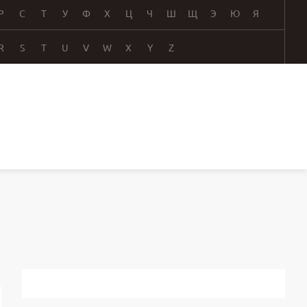
Р
С
Т
У
Ф
Х
Ц
Ч
Ш
Щ
Э
Ю
Я
R
S
T
U
V
W
X
Y
Z