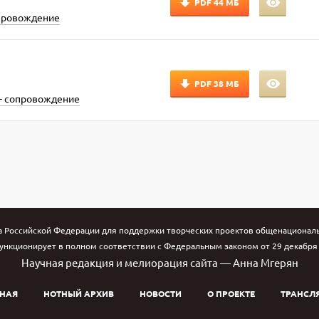
PDF
44 МБ
опровождение
PDF
38 МБ
- сопровождение
а Российской Федерации для поддержки творческих проектов общенациональн
ункционирует в полном соответствии с Федеральным законом от 29 декабря 1
Научная редакция и мелиорация сайта — Анна Мгерян
НАЯ
НОТНЫЙ АРХИВ
НОВОСТИ
О ПРОЕКТЕ
ТРАНСЛ