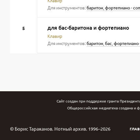
Клавир
Для инструментов:
,
баритон
фортепиано - с
для бас-баритона и фортепиано
5
Клавир
Для инструментов:
,
,
баритон
бас
фортепиано 
Сайт создан при поддержке гранта Президент
Общероссийская медиатека создана и ф
© Борис Тараканов. Нотный архив. 1996–2026
ГЛАВ