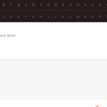
В
Г
Д
Е
Ж
З
И
Й
К
Л
М
Н
О
П
C
D
E
F
G
H
I
J
K
L
M
N
O
P
ные арии