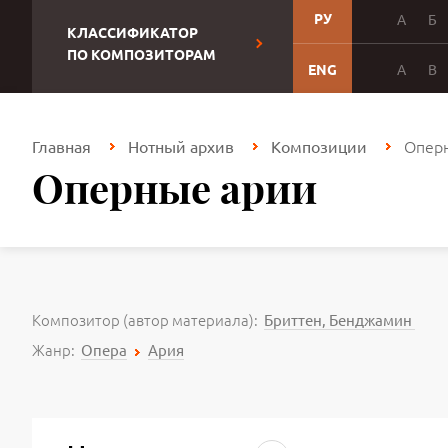
РУ
А
Б
КЛАССИФИКАТОР
ПО КОМПОЗИТОРАМ
ENG
A
B
Опер
Главная
Нотный архив
Композиции
Оперные арии
Композитор (автор материала):
Бриттен, Бенджамин
Жанр:
Опера
Ария