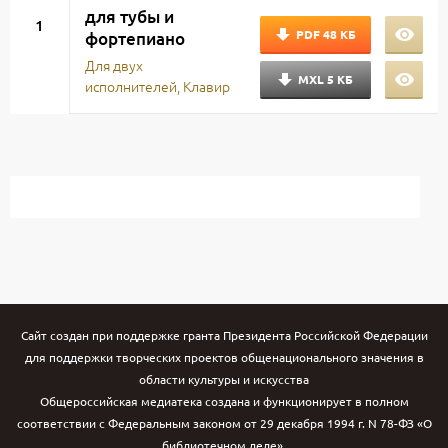
для тубы и
1
PDF
48 КБ
фортепиано
Для двух
MXL
5 КБ
исполнителей, Клавир
Сайт создан при поддержке гранта Президента Российской Федерации
для поддержки творческих проектов общенационального значения в
области культуры и искусства
Общероссийская медиатека создана и функционирует в полном
соответствии с Федеральным законом от 29 декабря 1994 г. N 78-ФЗ «О
библиотечном деле».