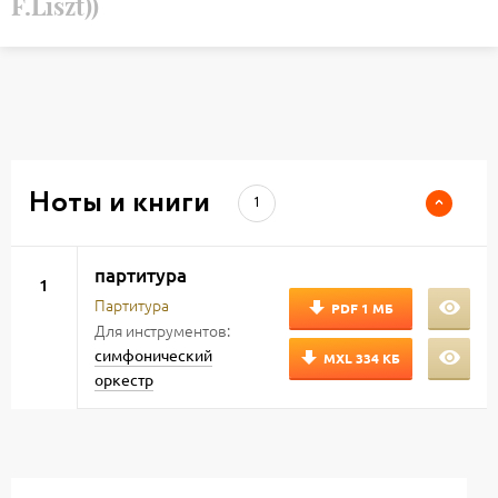
F.Liszt))
Ноты и книги
1
партитура
1
Партитура
PDF
1 МБ
Для инструментов:
симфонический
MXL
334 КБ
оркестр