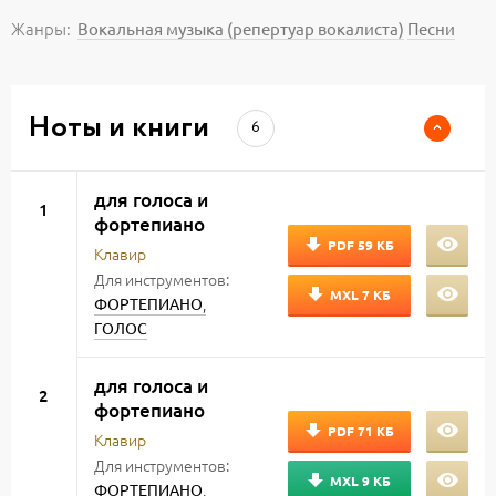
Жанры:
Вокальная музыка (репертуар вокалиста)
Песни
Ноты и книги
6
для голоса и
1
фортепиано
PDF
59 КБ
Клавир
Для инструментов:
MXL
7 КБ
,
ФОРТЕПИАНО
ГОЛОС
для голоса и
2
фортепиано
PDF
71 КБ
Клавир
Для инструментов:
MXL
9 КБ
,
ФОРТЕПИАНО