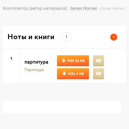
Композитор (автор материала):
James Horner
(James Horner)
Ноты и книги
1
1
PDF
25 КБ
партитура
Партитура
MXL
4 КБ