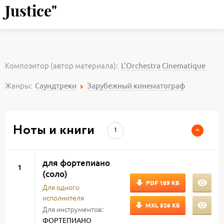
Justice"
Композитор (автор материала):
L'Orchestra Cinematique
Жанры:
Саундтреки
Зарубежный кинематограф
Ноты и книги
1
для фортепиано
1
(соло)
PDF
189 КБ
Для одного
исполнителя
MXL
526 КБ
Для инструментов:
ФОРТЕПИАНО