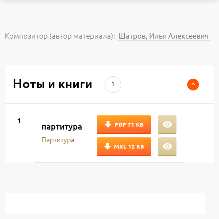
Композитор (автор материала):
Шатров, Илья Алексеевич
Ноты и книги
1
1
PDF
71 КБ
партитура
Партитура
MXL
12 КБ