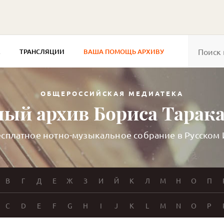
Е
ТРАНСЛЯЦИИ
ВАША ПОМОЩЬ АРХИВУ
ОБЩЕРОССИЙСКАЯ МЕДИАТЕКА
ый архив Бориса Тарак
сплатное нотно-музыкальное собрание в Русском
В
Г
Д
Е
Ж
З
И
Й
К
Л
М
Н
О
П
C
D
E
F
G
H
I
J
K
L
M
N
O
P