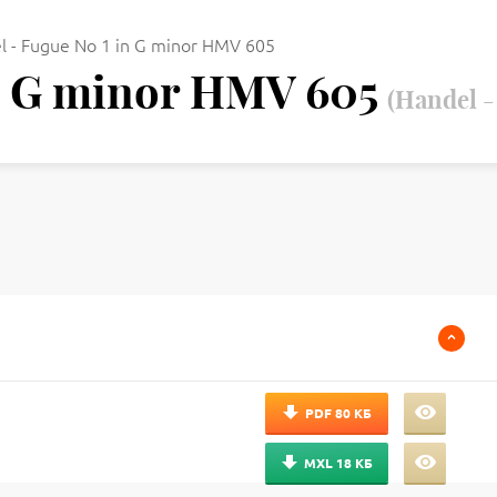
l - Fugue No 1 in G minor HMV 605
in G minor HMV 605
(Handel -
PDF
80 КБ
MXL
18 КБ