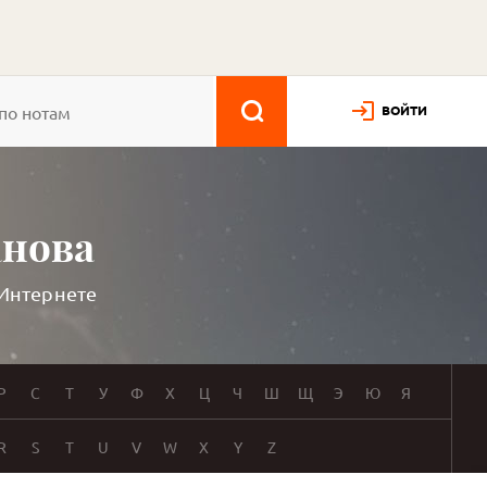
ВОЙТИ
анова
 Интернете
Р
С
Т
У
Ф
Х
Ц
Ч
Ш
Щ
Э
Ю
Я
R
S
T
U
V
W
X
Y
Z