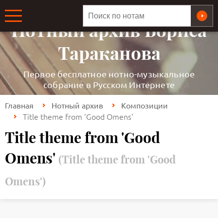
ОБЩЕРОССИЙСКАЯ МЕДИАТЕКА
Нотный архив Бориса
Тараканова
Первое бесплатное нотно-музыкальное
собрание в Русском Интернете
Главная
Нотный архив
Композиции
Title theme from 'Good Omens'
Title theme from 'Good
Omens'
(Title theme from 'Good
Omens')