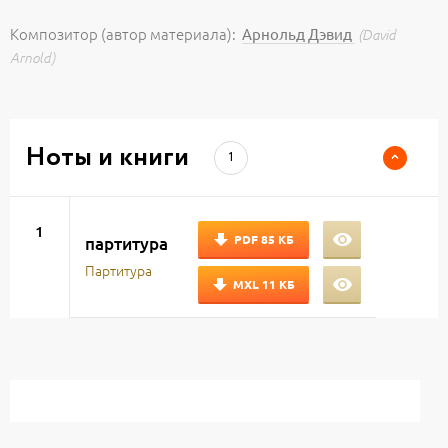
Композитор (автор материала):
Арнольд Дэвид
(David
Arnold)
Ноты и книги
1
1
PDF
85 КБ
партитура
Партитура
MXL
11 КБ