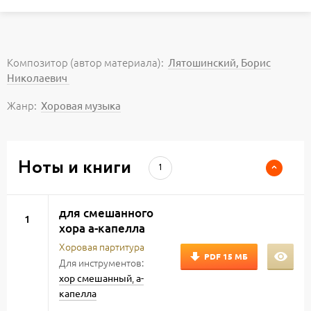
Композитор (автор материала):
Лятошинский, Борис
Николаевич
Жанр:
Хоровая музыка
Ноты и книги
1
для смешанного
1
хора а-капелла
Хоровая партитура
PDF
15 МБ
Для инструментов:
,
хор смешанный
а-
капелла