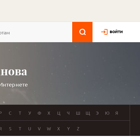
ВОЙТИ
анова
 Интернете
Р
С
Т
У
Ф
Х
Ц
Ч
Ш
Щ
Э
Ю
Я
R
S
T
U
V
W
X
Y
Z