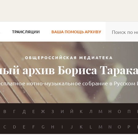
Е
ТРАНСЛЯЦИИ
ВАША ПОМОЩЬ АРХИВУ
ОБЩЕРОССИЙСКАЯ МЕДИАТЕКА
ый архив Бориса Тарак
сплатное нотно-музыкальное собрание в Русском
В
Г
Д
Е
Ж
З
И
Й
К
Л
М
Н
О
П
C
D
E
F
G
H
I
J
K
L
M
N
O
P