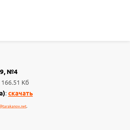
9, №4
 166.51 Кб
а)
:
скачать
@tarakanov.net
.