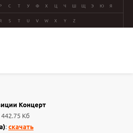
Р
С
Т
У
Ф
Х
Ц
Ч
Ш
Щ
Э
Ю
Я
R
S
T
U
V
W
X
Y
Z
зиции Концерт
 442.75 Кб
а)
:
скачать