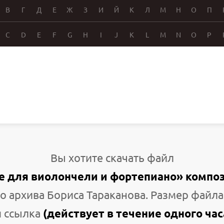
В
Г
Д
Е
Ж
З
И
Й
К
Л
М
Н
О
П
C
D
E
F
G
H
I
J
K
L
M
N
O
P
Вы хотите скачать файл
 для виолончели и фортепиано» компо
о архива Бориса Тараканова. Размер файла
 ссылка
(действует в течение одного час