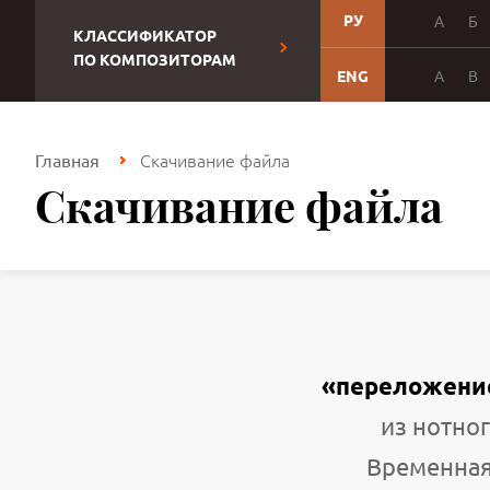
РУ
А
Б
КЛАССИФИКАТОР
ПО КОМПОЗИТОРАМ
ENG
A
B
Скачивание файла
Главная
Скачивание файла
«переложение
из нотног
Временная