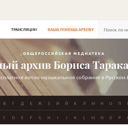
Е
ТРАНСЛЯЦИИ
ВАША ПОМОЩЬ АРХИВУ
ОБЩЕРОССИЙСКАЯ МЕДИАТЕКА
ый архив Бориса Тарак
сплатное нотно-музыкальное собрание в Русском
В
Г
Д
Е
Ж
З
И
Й
К
Л
М
Н
О
П
C
D
E
F
G
H
I
J
K
L
M
N
O
P