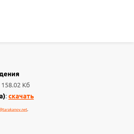
идения
 158.02 Кб
а)
:
скачать
@tarakanov.net
.