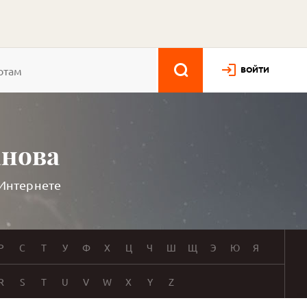
ВОЙТИ
анова
 Интернете
Р
С
Т
У
Ф
Х
Ц
Ч
Ш
Щ
Э
Ю
Я
R
S
T
U
V
W
X
Y
Z